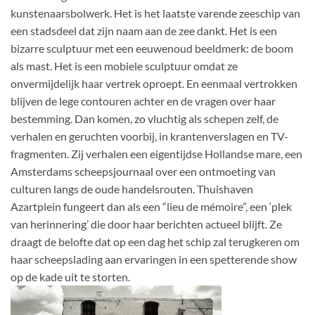
kunstenaarsbolwerk. Het is het laatste varende zeeschip van
een stadsdeel dat zijn naam aan de zee dankt. Het is een
bizarre sculptuur met een eeuwenoud beeldmerk: de boom
als mast. Het is een mobiele sculptuur omdat ze
onvermijdelijk haar vertrek oproept. En eenmaal vertrokken
blijven de lege contouren achter en de vragen over haar
bestemming. Dan komen, zo vluchtig als schepen zelf, de
verhalen en geruchten voorbij, in krantenverslagen en TV-
fragmenten. Zij verhalen een eigentijdse Hollandse mare, een
Amsterdams scheepsjournaal over een ontmoeting van
culturen langs de oude handelsrouten. Thuishaven
Azartplein fungeert dan als een “lieu de mémoire”, een ‘plek
van herinnering’ die door haar berichten actueel blijft. Ze
draagt de belofte dat op een dag het schip zal terugkeren om
haar scheepslading aan ervaringen in een spetterende show
op de kade uit te storten.