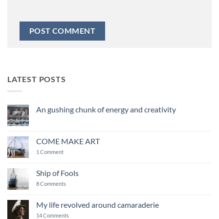
LATEST POSTS
An gushing chunk of energy and creativity
No
Comments
on
An
COME MAKE ART
gushing
chunk
on
1 Comment
of
COME
energy
MAKE
and
ART
Ship of Fools
creativity
on
8 Comments
Ship
of
Fools
My life revolved around camaraderie
on
14 Comments