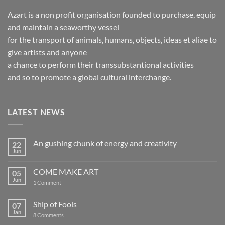
Azart is a non profit organisation founded to purchase, equip
and maintain a seaworthy vessel
for the transport of animals, humans, objects, ideas et aliae to
give artists and anyone
a chance to perform their transsubstantional activities
and so to promote a global cultural interchange.
LATEST NEWS
An gushing chunk of energy and creativity
22
Jun
No
Comments
on
COME MAKE ART
05
An
gushing
Jun
on
1 Comment
chunk
COME
of
MAKE
energy
ART
Ship of Fools
07
and
creativity
Jan
on
8 Comments
Ship