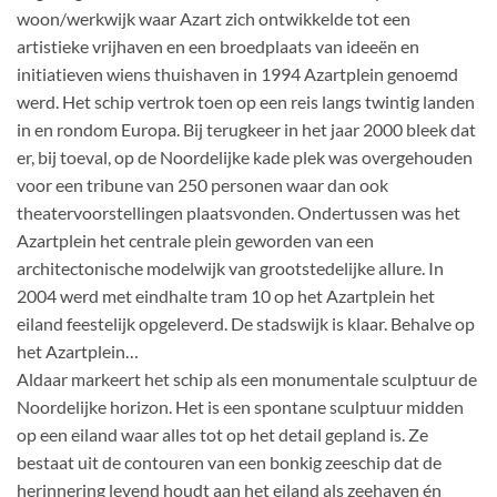
woon/werkwijk waar Azart zich ontwikkelde tot een
artistieke vrijhaven en een broedplaats van ideeën en
initiatieven wiens thuishaven in 1994 Azartplein genoemd
werd. Het schip vertrok toen op een reis langs twintig landen
in en rondom Europa. Bij terugkeer in het jaar 2000 bleek dat
er, bij toeval, op de Noordelijke kade plek was overgehouden
voor een tribune van 250 personen waar dan ook
theatervoorstellingen plaatsvonden. Ondertussen was het
Azartplein het centrale plein geworden van een
architectonische modelwijk van grootstedelijke allure. In
2004 werd met eindhalte tram 10 op het Azartplein het
eiland feestelijk opgeleverd. De stadswijk is klaar. Behalve op
het Azartplein…
Aldaar markeert het schip als een monumentale sculptuur de
Noordelijke horizon. Het is een spontane sculptuur midden
op een eiland waar alles tot op het detail gepland is. Ze
bestaat uit de contouren van een bonkig zeeschip dat de
herinnering levend houdt aan het eiland als zeehaven én