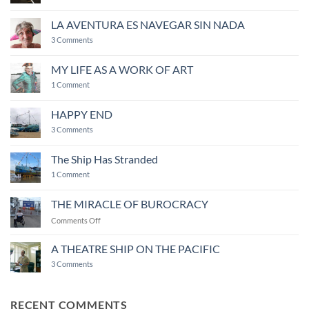
My
life
revolved
LA AVENTURA ES NAVEGAR SIN NADA
around
on
camaraderie
3 Comments
LA
AVENTURA
ES
MY LIFE AS A WORK OF ART
NAVEGAR
on
SIN
1 Comment
MY
NADA
LIFE
AS
HAPPY END
A
WORK
on
3 Comments
OF
HAPPY
ART
END
The Ship Has Stranded
on
1 Comment
The
Ship
Has
THE MIRACLE OF BUROCRACY
Stranded
on
Comments Off
THE
MIRACLE
A THEATRE SHIP ON THE PACIFIC
OF
on
3 Comments
BUROCRACY
A
THEATRE
SHIP
ON
RECENT COMMENTS
THE