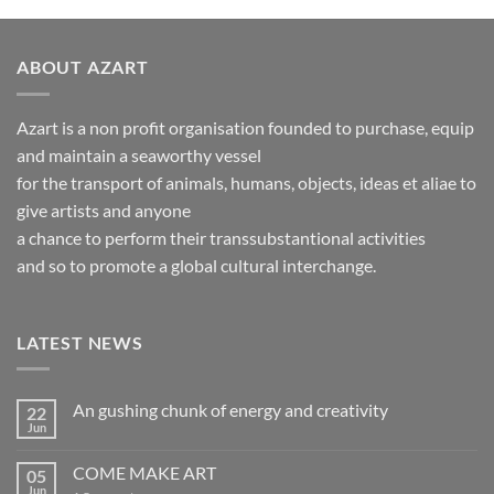
ABOUT AZART
Azart is a non profit organisation founded to purchase, equip
and maintain a seaworthy vessel
for the transport of animals, humans, objects, ideas et aliae to
give artists and anyone
a chance to perform their transsubstantional activities
and so to promote a global cultural interchange.
LATEST NEWS
An gushing chunk of energy and creativity
22
Jun
No
Comments
on
COME MAKE ART
05
An
gushing
Jun