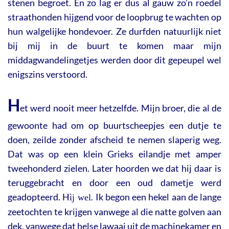
stenen begroet. En zo lag er dus al gauw zo’n roedel
straathonden hijgend voor de loopbrug te wachten op
hun walgelijke hondevoer. Ze durfden natuurlijk niet
bij mij in de buurt te komen maar mijn
middagwandelingetjes werden door dit gepeupel wel
enigszins verstoord.
H
et werd nooit meer hetzelfde. Mijn broer, die al de
gewoonte had om op buurtscheepjes een dutje te
doen, zeilde zonder afscheid te nemen slaperig weg.
Dat was op een klein Grieks eilandje met amper
tweehonderd zielen. Later hoorden we dat hij daar is
teruggebracht en door een oud dametje werd
geadopteerd. H
. Ik begon een hekel aan de lange
ì
j wel
zeetochten te krijgen vanwege al die natte golven aan
dek, vanwege dat helse lawaai uit de machinekamer en