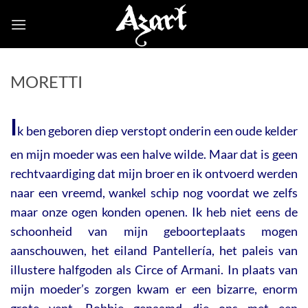
Skip
to
content
MORETTI
I
k ben geboren diep verstopt onderin een oude kelder
en mijn moeder was een halve wilde. Maar dat is geen
rechtvaardiging dat mijn broer en ik ontvoerd werden
naar een vreemd, wankel schip nog voordat we zelfs
maar onze ogen konden openen. Ik heb niet eens de
schoonheid van mijn geboorteplaats mogen
aanschouwen, het eiland Pantellería, het paleis van
illustere halfgoden als Circe of Armani. In plaats van
mijn moeder’s zorgen kwam er een bizarre, enorm
grote vent, Robbie genaamd die ons met een