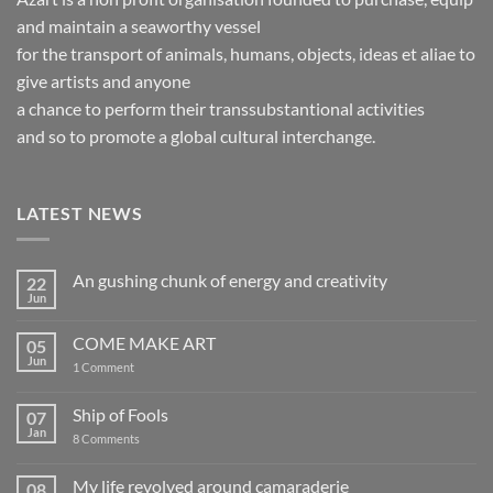
and maintain a seaworthy vessel
for the transport of animals, humans, objects, ideas et aliae to
give artists and anyone
a chance to perform their transsubstantional activities
and so to promote a global cultural interchange.
LATEST NEWS
An gushing chunk of energy and creativity
22
Jun
No
Comments
on
COME MAKE ART
05
An
gushing
Jun
on
1 Comment
chunk
COME
of
MAKE
energy
ART
Ship of Fools
07
and
creativity
Jan
on
8 Comments
Ship
of
Fools
My life revolved around camaraderie
08